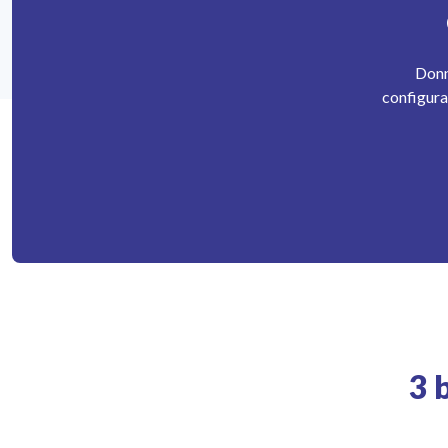
Donn
configura
3 