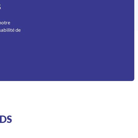
S
notre
abilité de
 DS