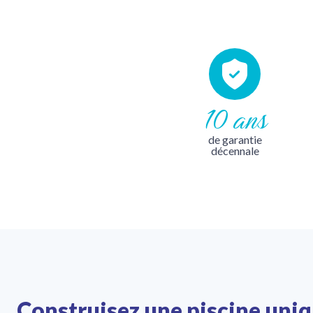
10 ans
de garantie
décennale
Construisez une piscine uni