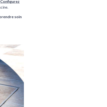
.
Configurez
scine.
prendre soin