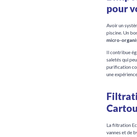
pour v
Avoir un systèm
piscine. Un bo
micro-organ
Il contribue é
saletés qui pe
purification co
une expérience
Filtrat
Carto
La filtration E
vannes et de by