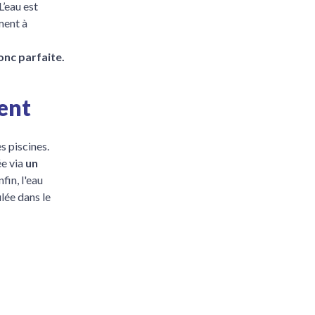
 L’eau est
ment à
donc parfaite.
ent
s piscines.
ée via
un
fin, l'eau
ulée dans le