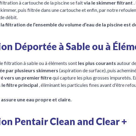
filtration à cartouche de la piscine se fait
via le skimmer filtrant
.
skimmer, puis filtrée dans une cartouche et enfin, par notre refoule
de débit.
 la filtration de l’ensemble du volume d’eau de la piscine est 
tion Déportée à Sable ou à Élém
e filtration à sable ou à éléments sont
les plus courants
autour de
ée par plusieurs skimmers
(aspiration de surface), puis achemin
é vers un premier filtre
qui capture les plus grosses impuretés. En
s
le filtre principal
, éliminant les particules fines avant d'être refo
assure une eau propre et claire.
tion Pentair Clean and Clear +