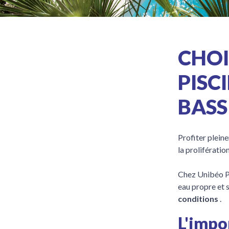
CHOI
PISC
BASS
Profiter plein
la prolifératio
Chez Unibéo P
eau propre et 
conditions
.
L'impo