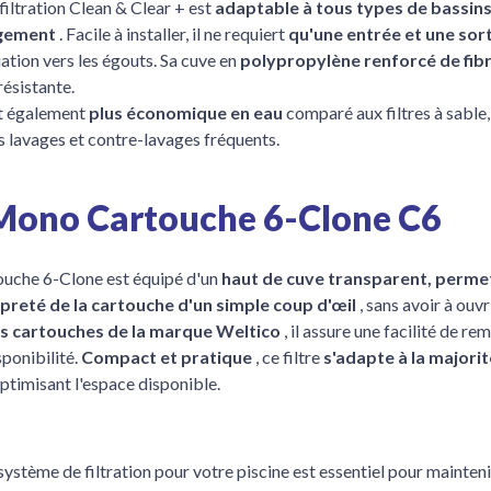
filtration Clean & Clear + est
adaptable à tous types de bassins
gement
. Facile à installer, il ne requiert
qu'une entrée et une sor
ation vers les égouts. Sa cuve en
polypropylène renforcé de fib
résistante.
t également
plus économique en eau
comparé aux filtres à sable,
s lavages et contre-lavages fréquents.
 Mono Cartouche 6-Clone C6
rtouche 6-Clone est équipé d'un
haut de cuve transparent, perme
ropreté de la cartouche d'un simple coup d'œil
, sans avoir à ouvri
s cartouches de la marque Weltico
, il assure une facilité de 
sponibilité.
Compact et pratique
, ce filtre
s'adapte à la majori
optimisant l'espace disponible.
système de filtration pour votre piscine est essentiel pour mainten