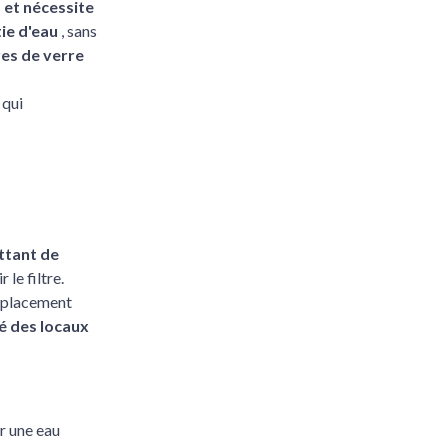
 et nécessite
tie d'eau
, sans
res de verre
 qui
ttant de
r le filtre.
remplacement
té des locaux
ir une eau