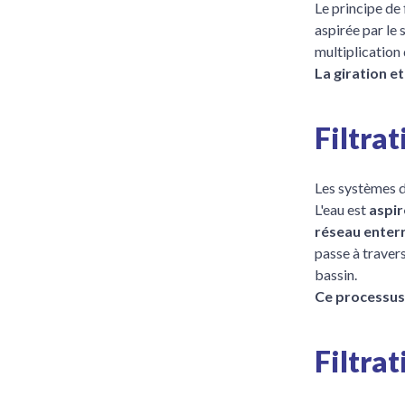
Le principe de 
aspirée par le 
multiplication 
La giration et
Filtra
Les systèmes d
L'eau est
aspir
réseau enterr
passe à traver
bassin.
Ce processus 
Filtra