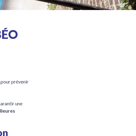
BÉO
u
pour prévenir
arantir une
lleures
on