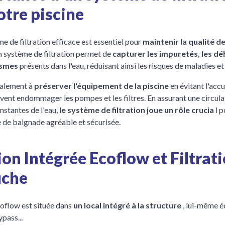
otre piscine
e de filtration efficace est essentiel pour
maintenir la qualité de
n système de filtration permet de
capturer les impuretés, les déb
ismes
présents dans l'eau, réduisant ainsi les risques de maladies et
galement à
préserver l'équipement de la piscine
en évitant l'acc
uvent endommager les pompes et les filtres. En assurant une circula
nstantes de l'eau,
le système de filtration joue un rôle crucia
l 
 de baignade agréable et sécurisée.
ion Intégrée Ecoflow et Filtrat
uche
coflow est située dans
un local intégré à la structure
, lui-même é
pass...