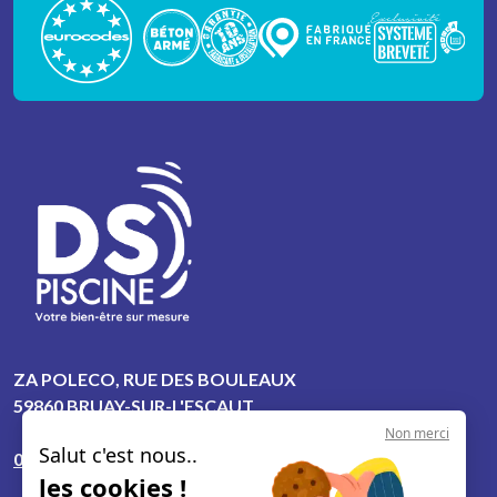
ZA POLECO, RUE DES BOULEAUX
59860 BRUAY-SUR-L'ESCAUT
Non merci
Salut c'est nous..
06 50 23 55 82
les cookies !