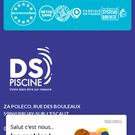
ZA POLECO, RUE DES BOULEAUX
59860 BRUAY-SUR-L'ESCAUT
Non merci
Salut c'est nous..
06 50 23 55 82